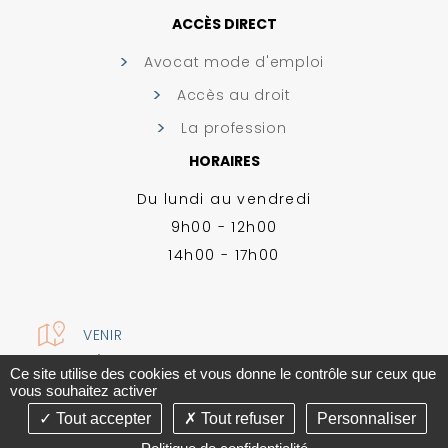
ACCÈS DIRECT
Avocat mode d'emploi
Accès au droit
La profession
HORAIRES
Du lundi au vendredi
9h00 - 12h00
14h00 - 17h00
VENIR
MENTIONS LÉGALES
-
PLAN DU SITE
-
GESTION DES COOKIES
Ce site utilise des cookies et vous donne le contrôle sur ceux que
CONCEPTION ABSOLUTE COMMUNICATION & RÉALISATION ANSWEB
vous souhaitez activer
Tout accepter
Tout refuser
Personnaliser