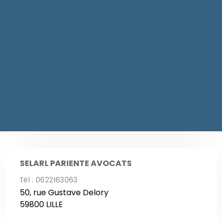
3ème étage
59000 LILLE
SELARL MH AVOCATS
Tél : 0783255446
38, rue Kléber
59155 FACHES THUMESNIL
SELARL PARIENTE AVOCATS
Tél : 0622163063
50, rue Gustave Delory
59800 LILLE