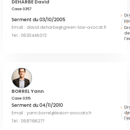
DEHARBE David
Case 0357
Dr
Serment du 03/10/2005
pu
+
Email : david.deharbe@green-law-avocat.fr
Dr
de
Tél : 0630445072
l'
BORREL Yann
Case 0315
Serment du 04/11/2010
Dr
de
Email : yann.borrel@lexion-avocats.fr
+
l'
Tél : 0687196277