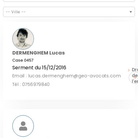
DERMENGHEM Lucas
Case 0457
Serment du 15/12/2016
Dr
de
Email : lucas.dermenghem@geo-avocats.com
+
l'
Tél : 0756979840