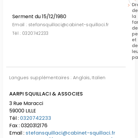
Dr
de
Serment du 15/12/1980
la
fam
Email : stefansquillaci@cabinet-squillaci.fr
de
Tél : 0320742233
pe
et
de
le
pa
Langues supplémentaires : Anglais, Italien
AARPI SQUILLACI & ASSOCIES
3 Rue Maracci
59000 LILLE
Tél :
0320742233
Fax : 0320312176
Email :
stefansquillaci@cabinet-squillaci.fr