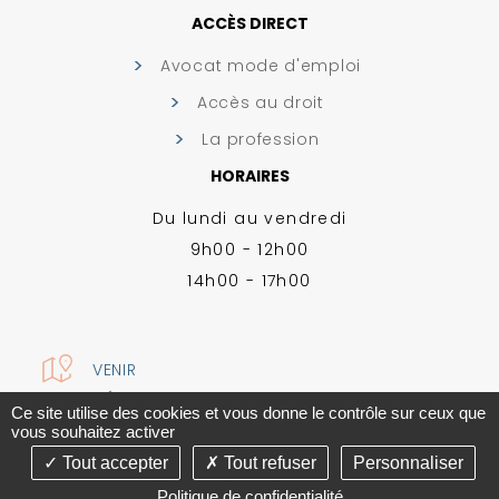
ACCÈS DIRECT
Avocat mode d'emploi
Accès au droit
La profession
HORAIRES
Du lundi au vendredi
9h00 - 12h00
14h00 - 17h00
VENIR
MENTIONS LÉGALES
-
PLAN DU SITE
-
GESTION DES COOKIES
Ce site utilise des cookies et vous donne le contrôle sur ceux que
CONCEPTION ABSOLUTE COMMUNICATION & RÉALISATION ANSWEB
vous souhaitez activer
Tout accepter
Tout refuser
Personnaliser
Politique de confidentialité