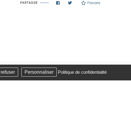
Favoris
PARTAGER
 refuser
Personnaliser
Politique de confidentialité
HORAIRES
i
Du lundi au vendredi
9h00 - 12h00
14h00 - 17h00