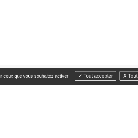
sur ceux que vous souhaitez activer
Tout accepter
Tout
DE JUSTICE
ACCÈS DIRECT
du Peuple Belge,
Avocat mode d'emplo
ille
Accès au droit
La profession
3 20 12 16 90
 contacter