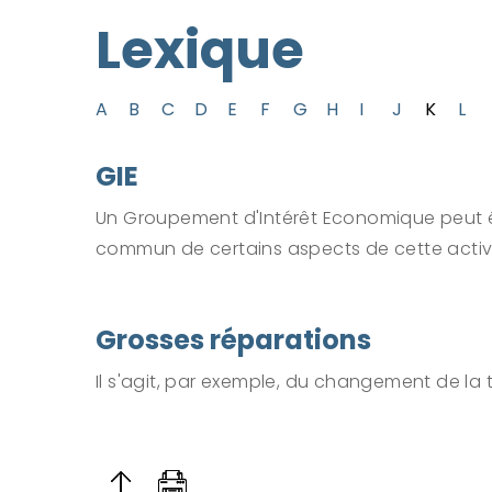
Lexique
A
B
C
D
E
F
G
H
I
J
K
L
GIE
Un Groupement d'Intérêt Economique peut être
commun de certains aspects de cette activit
Grosses réparations
Il s'agit, par exemple, du changement de la 