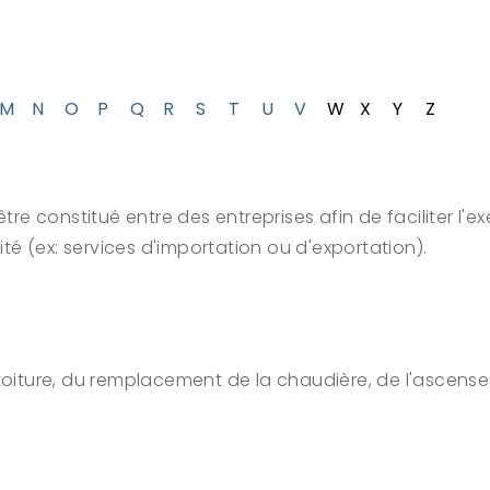
M
N
O
P
Q
R
S
T
U
V
W
X
Y
Z
 constitué entre des entreprises afin de faciliter l'exe
é (ex: services d'importation ou d'exportation).
toiture, du remplacement de la chaudière, de l'ascenseu