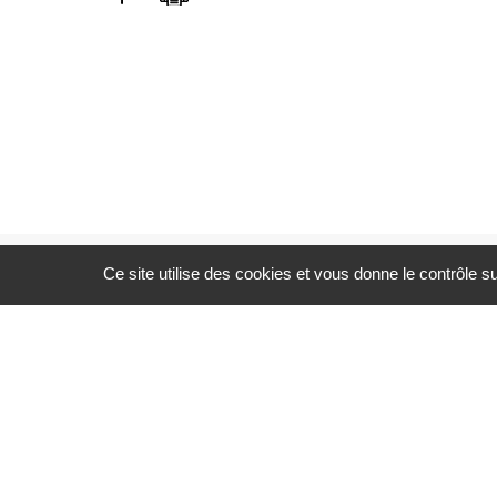
Ce site utilise des cookies et vous donne le contrôle 
PALAIS 
13 Av. 
59800 L
Tél. : 0
@ Nous