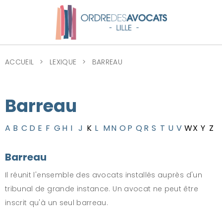
ACCUEIL
LEXIQUE
BARREAU
Barreau
A
B
C
D
E
F
G
H
I
J
K
L
M
N
O
P
Q
R
S
T
U
V
W
X
Y
Z
Barreau
Il réunit l'ensemble des avocats installés auprès d'un
tribunal de grande instance. Un avocat ne peut être
inscrit qu'à un seul barreau.