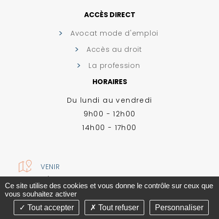
ACCÈS DIRECT
Avocat mode d'emploi
Accès au droit
La profession
HORAIRES
Du lundi au vendredi
9h00 - 12h00
14h00 - 17h00
VENIR
MENTIONS LÉGALES
-
PLAN DU SITE
-
GESTION DES COOKIES
Ce site utilise des cookies et vous donne le contrôle sur ceux que
CONCEPTION ABSOLUTE COMMUNICATION & RÉALISATION ANSWEB
vous souhaitez activer
Tout accepter
Tout refuser
Personnaliser