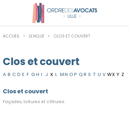
ACCUEIL
LEXIQUE
CLOS ET COUVERT
Clos et couvert
A
B
C
D
E
F
G
H
I
J
K
L
M
N
O
P
Q
R
S
T
U
V
W
X
Y
Z
Clos et couvert
Façades, toitures et clôtures.