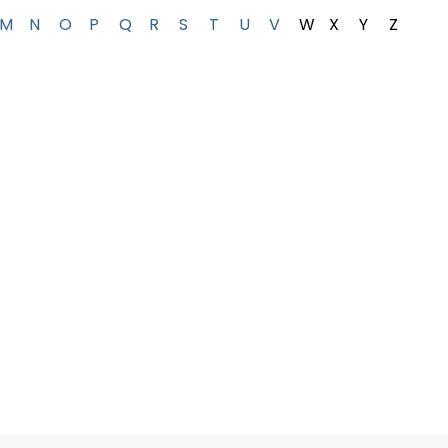
M
N
O
P
Q
R
S
T
U
V
W
X
Y
Z