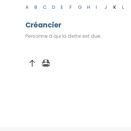
A
B
C
D
E
F
G
H
I
J
K
L
Créancier
Personne à qui la dette est due.