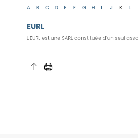
A
B
C
D
E
F
G
H
I
J
K
L
EURL
L'EURL est une SARL constituée d'un seul asso