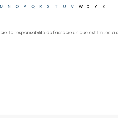
M
N
O
P
Q
R
S
T
U
V
W
X
Y
Z
cié. La responsabilité de l'associé unique est limitée à 