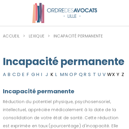
ACCUEIL
LEXIQUE
INCAPACITÉ PERMANENTE
Incapacité permanente
A
B
C
D
E
F
G
H
I
J
K
L
M
N
O
P
Q
R
S
T
U
V
W
X
Y
Z
Incapacité permanente
Réduction du potentiel physique, psychosensoriel,
intellectuel, appréciée médicalement à la date de la
consolidation de votre état de santé. Cette réduction
est exprimée en taux (pourcentage) d'incapacité. Elle