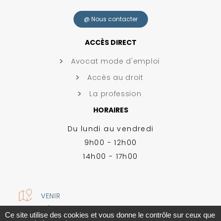
@ Nous contacter
ACCÈS DIRECT
Avocat mode d'emploi
Accès au droit
La profession
HORAIRES
Du lundi au vendredi
9h00 - 12h00
14h00 - 17h00
VENIR
MENTIONS LÉGALES
-
PLAN DU SITE
-
GESTION DES COOKIES
Ce site utilise des cookies et vous donne le contrôle sur ceux que
CONCEPTION ABSOLUTE COMMUNICATION & RÉALISATION ANSWEB