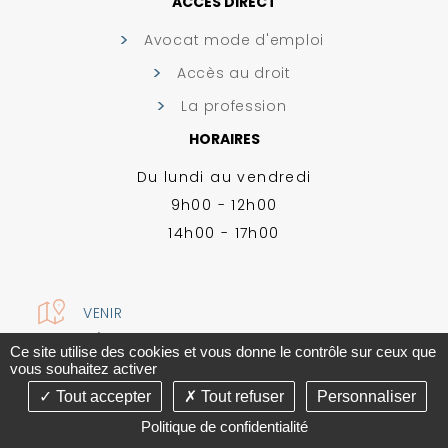
ACCÈS DIRECT
Avocat mode d'emploi
Accès au droit
La profession
HORAIRES
Du lundi au vendredi
9h00 - 12h00
14h00 - 17h00
VENIR
MENTIONS LÉGALES
-
PLAN DU SITE
-
GESTION DES COOKIES
Ce site utilise des cookies et vous donne le contrôle sur ceux que
CONCEPTION ABSOLUTE COMMUNICATION & RÉALISATION ANSWEB
vous souhaitez activer
Tout accepter
Tout refuser
Personnaliser
Politique de confidentialité