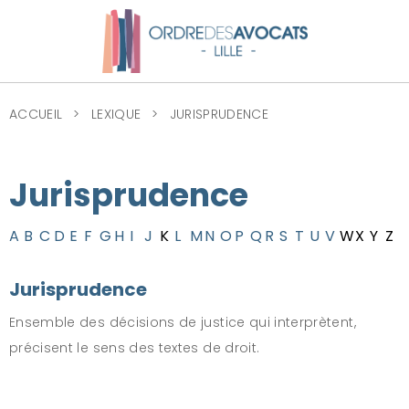
ACCUEIL
LEXIQUE
JURISPRUDENCE
Jurisprudence
A
B
C
D
E
F
G
H
I
J
K
L
M
N
O
P
Q
R
S
T
U
V
W
X
Y
Z
Jurisprudence
Ensemble des décisions de justice qui interprètent,
précisent le sens des textes de droit.