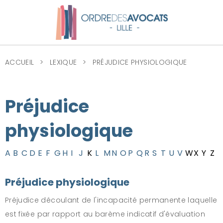
ACCUEIL
LEXIQUE
PRÉJUDICE PHYSIOLOGIQUE
Préjudice
physiologique
A
B
C
D
E
F
G
H
I
J
K
L
M
N
O
P
Q
R
S
T
U
V
W
X
Y
Z
Préjudice physiologique
Préjudice découlant de l'incapacité permanente laquelle
est fixée par rapport au barème indicatif d'évaluation