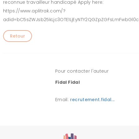
reconnue travailleur handicapé Apply here:
https://www.aplitrak.com/?
adid=bC5sZWJsb25kLjc3OTE1LjEyNTY2QGZpZGFsLmFwbGl
Retour
Pour contacter l'auteur
Fidal Fidal
Email:
recrutement.fidal...